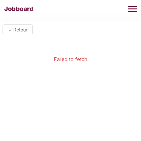
Aller au contenu
Jobboard
Offres
← Retour
Agence
Failed to fetch