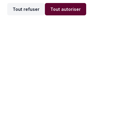
Tout refuser
Tout autoriser
Offres par ville
Offres par métier
Offres d'emploi
Offres d'emploi
Newsletter
Recevez nos actualités et
conseils emploi
directement dans votre
boîte mail.
S'inscrire