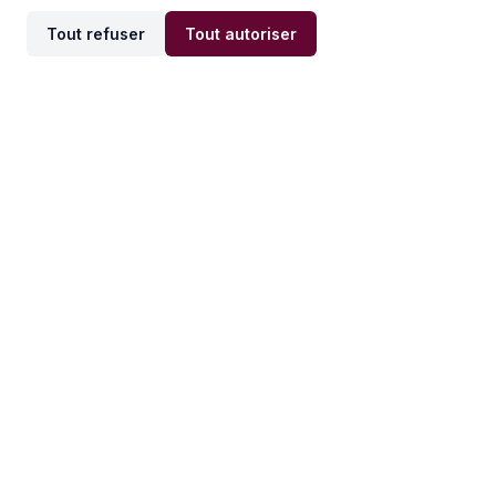
Tout refuser
Tout autoriser
Offres par ville
Offres par métier
Offres d'emploi
Offres d'emploi
Newsletter
Recevez nos actualités et
conseils emploi
directement dans votre
boîte mail.
S'inscrire