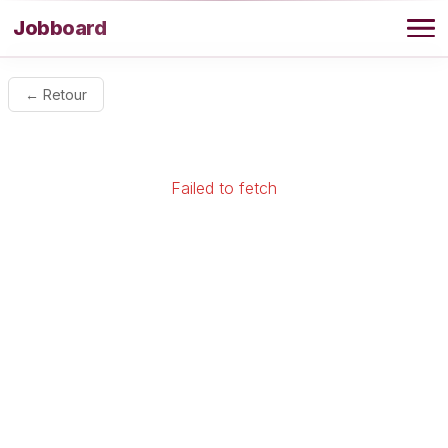
Aller au contenu
Jobboard
Offres
← Retour
Agence
Failed to fetch