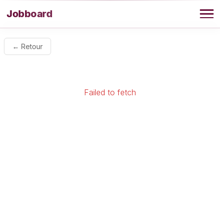
Aller au contenu
Jobboard
Offres
← Retour
Agence
Failed to fetch