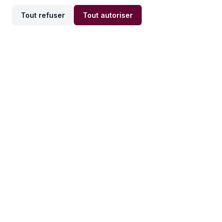
Tout refuser
Tout autoriser
Offres par ville
Offres par métier
Offres d'emploi
Offres d'emploi
Newsletter
Recevez nos actualités et
conseils emploi
directement dans votre
boîte mail.
S'inscrire