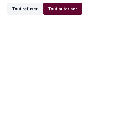
Tout refuser
Tout autoriser
Offres par ville
Offres par métier
Offres d'emploi
Offres d'emploi
Newsletter
Recevez nos actualités et
conseils emploi
directement dans votre
boîte mail.
S'inscrire