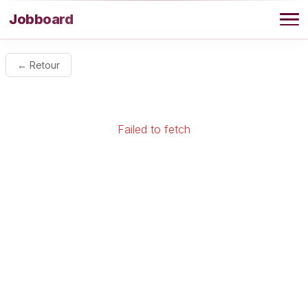
Aller au contenu
Jobboard
Offres
← Retour
Agence
Failed to fetch